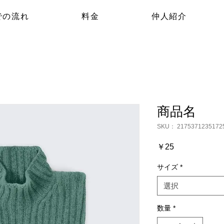
での流れ
料金
仲人紹介
商品名
SKU： 2175371235172
価
￥25
格
サイズ
*
選択
数量
*