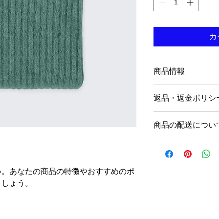
カ
商品情報
商品の詳細を入力し
返品・返金ポリシ
明に加え、商品の特
しましょう。
返品・返金ポリシー
商品の配送につい
満足しなかった場合
の手順などを説明し
配送地域、料金、所
顧客からの信頼を獲
する情報を入力して
だけます。
とで顧客からの信頼
い。あなたの商品の特徴やおすすめのポ
いただけます。
ましょう。