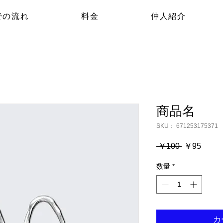
での流れ
料金
仲人紹介
商品名
SKU： 671253175371
通
セ
 ￥100 
￥95
常
ー
数量
*
価
ル
格
価
格
カ